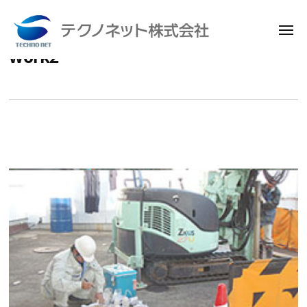
メ
ニ
work2
コ
ュ
テ
ー
ン
ク
テ
ノ
ン
ネ
ッ
ツ
ト
へ
株
ス
式
キ
会
ッ
社
プ