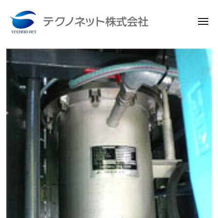
メ
ニ
ュ
テ
ー
ク
コ
ノ
ン
ネ
テ
tornado_yusuifilter
ッ
ン
ト
ツ
2019
株
へ
年
式
7
ス
会
月
キ
社
20
ッ
日
プ