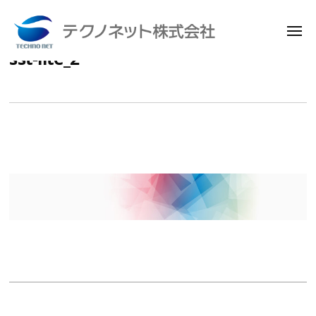
メ
ニ
sst-lite_2
コ
ュ
テ
ー
ン
ク
テ
ノ
ン
ネ
ッ
ツ
ト
へ
株
ス
式
キ
会
ッ
社
プ