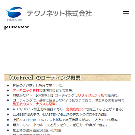
メ
ニ
photo6
コ
ュ
テ
ー
ン
ク
テ
ノ
ン
ネ
ッ
ツ
ト
へ
株
ス
式
キ
会
ッ
社
プ