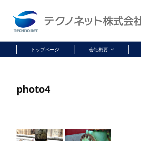
ク
コ
ノ
ン
ネ
テ
テ
ッ
ン
ク
ト
ツ
株
ノ
トップページ
会社概要
へ
式
ネ
ス
会
ッ
キ
社
ト
ッ
photo4
株
プ
式
会
社