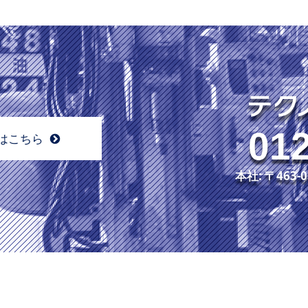
012
はこちら
本社: 〒46