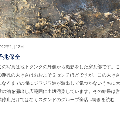
022年1月12日
予兆保全
この写真は地下タンクの外側から撮影をした穿孔部です。こ
の穿孔の大きさはおおよそ２センチほどですが、この大きさ
になるまでの間にジワジワ油が漏出して気づかないうちに大
量の油を漏出し広範囲に土壌汚染しています。その結果は営
業停止だけではなくスタンドのグループ全店…続きを読む