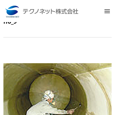
メ
ニ
no_9
コ
ュ
テ
ー
ン
ク
テ
ノ
ン
ネ
ッ
ツ
ト
へ
株
ス
式
キ
会
ッ
社
プ