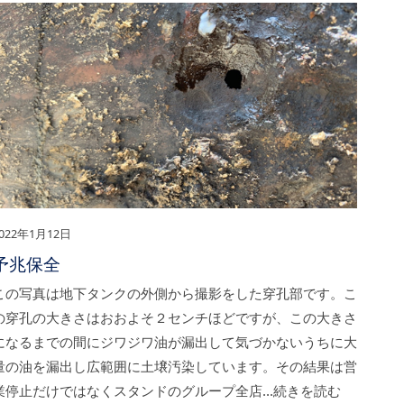
022年1月12日
予兆保全
この写真は地下タンクの外側から撮影をした穿孔部です。こ
の穿孔の大きさはおおよそ２センチほどですが、この大きさ
になるまでの間にジワジワ油が漏出して気づかないうちに大
量の油を漏出し広範囲に土壌汚染しています。その結果は営
業停止だけではなくスタンドのグループ全店…続きを読む