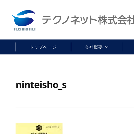
ク
コ
ノ
ン
ネ
テ
テ
ッ
ン
ク
ト
ツ
株
ノ
トップページ
会社概要
へ
式
ネ
ス
会
ッ
キ
社
ト
ッ
ninteisho_s
株
プ
式
会
社