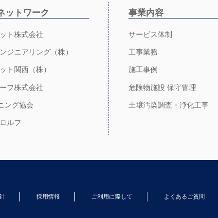
ネットワーク
事業内容
ット株式会社
サービス体制
ンジニアリング（株）
工事業務
ット関西（株）
施工事例
ーフ株式会社
危険物施設 保守管理
イニング協会
土壌汚染調査・浄化工事
ロルフ
針
採用情報
ご利用に際して
よくあるご質問