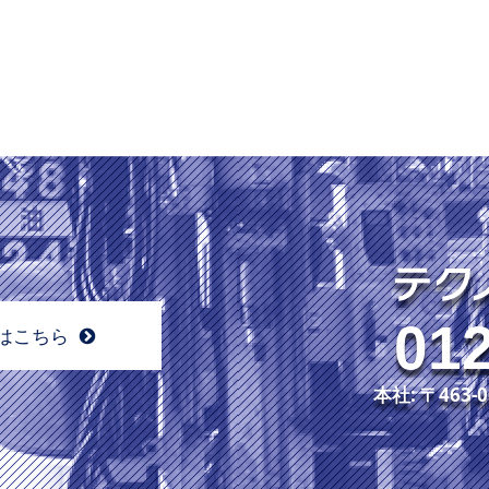
012
はこちら
本社: 〒46