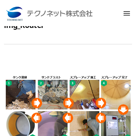
メ
ニ
img_Koutei
コ
ュ
テ
ー
ン
ク
テ
ノ
ン
ネ
ッ
ツ
ト
へ
株
ス
式
キ
会
ッ
社
プ