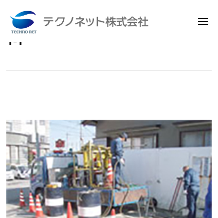
メ
ニ
1-1
コ
ュ
テ
ー
ン
ク
テ
ノ
ン
ネ
ッ
ツ
ト
へ
株
ス
式
キ
会
ッ
社
プ